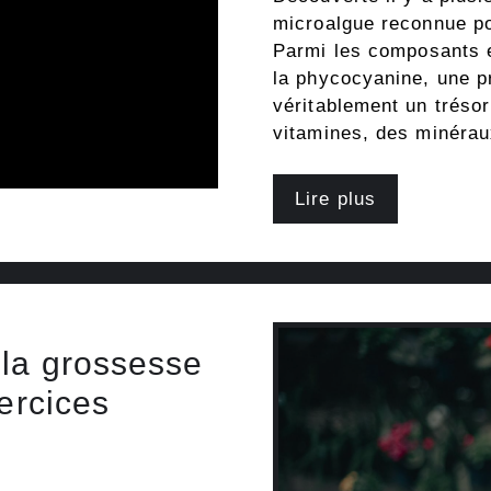
microalgue reconnue po
Parmi les composants e
la phycocyanine, une pr
véritablement un trésor
vitamines, des minéra
Lire plus
 la grossesse
xercices