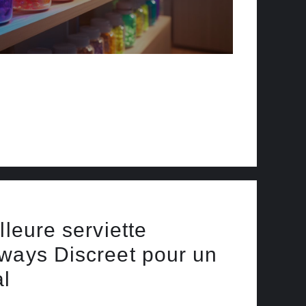
lleure serviette
ways Discreet pour un
al