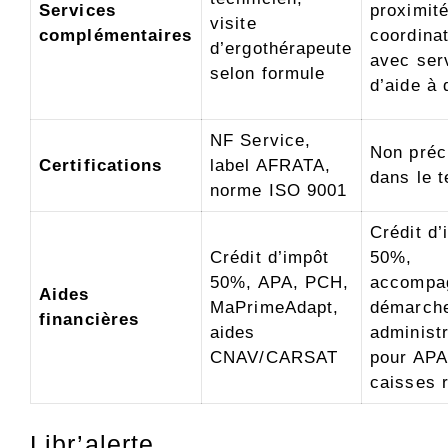
Services
proximité
visite
complémentaires
coordina
d’ergothérapeute
avec ser
selon formule
d’aide à 
NF Service,
Non préc
Certifications
label AFRATA,
dans le t
norme ISO 9001
Crédit d’
Crédit d’impôt
50%,
50%, APA, PCH,
accompa
Aides
MaPrimeAdapt,
démarch
financières
aides
administ
CNAV/CARSAT
pour APA
caisses r
Libr’alerte