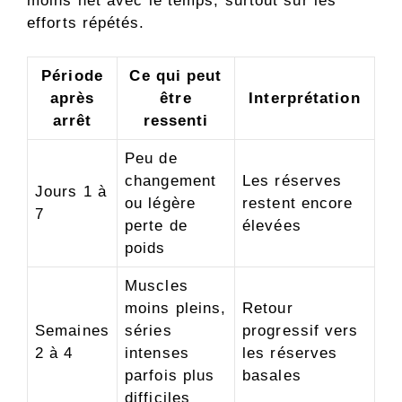
moins net avec le temps, surtout sur les
efforts répétés.
Période
Ce qui peut
après
être
Interprétation
arrêt
ressenti
Peu de
changement
Les réserves
Jours 1 à
ou légère
restent encore
7
perte de
élevées
poids
Muscles
moins pleins,
Retour
Semaines
séries
progressif vers
2 à 4
intenses
les réserves
parfois plus
basales
difficiles